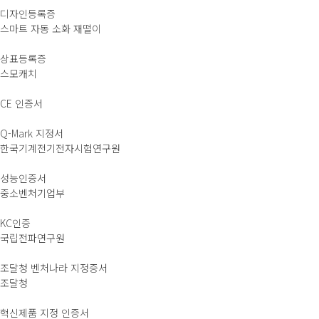
디자인등록증
스마트 자동 소화 재떨이
상표등록증
스모캐치
CE 인증서
Q-Mark 지정서
한국기계전기전자시험연구원
성능인증서
중소벤처기업부
KC인증
국립전파연구원
조달청 벤처나라 지정증서
조달청
혁신제품 지정 인증서