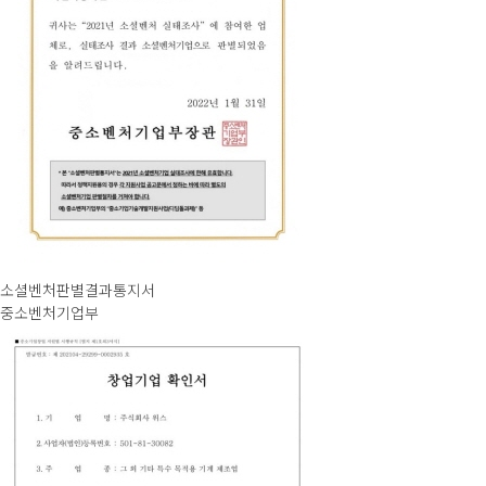
소셜벤처판별결과통지서
중소벤처기업부